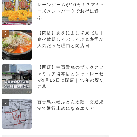
レーンゲームが10円！？アミュ
ーズメントパークでお得に遊
ぶ！
【閉店】あをによし堺泉北店｜
3
食べ放題しゃぶしゃぶ＆寿司が
人気だった理由と閉店日
【閉店】中百舌鳥のブックスフ
4
ァミリア堺本店とシャトレーゼ
が9月15日に閉店｜43年の歴史
に幕
百舌鳥八幡ふとん太鼓 交通規
5
制で通行止めになるエリア