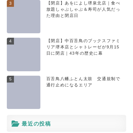
【閉店】あをによし堺泉北店｜食べ
3
放題しゃぶしゃぶ＆寿司が人気だっ
た理由と閉店日
【閉店】中百舌鳥のブックスファミ
4
リア堺本店とシャトレーゼが9月15
日に閉店｜43年の歴史に幕
百舌鳥八幡ふとん太鼓 交通規制で
5
通行止めになるエリア
最近の投稿