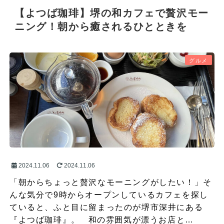
【よつば珈琲】堺の和カフェで贅沢モー
ニング！朝から癒されるひとときを
グルメ
2024.11.06
2024.11.06
「朝からちょっと贅沢なモーニングがしたい！」そ
んな気分で9時からオープンしているカフェを探し
ていると、ふと目に留まったのが堺市深井にある
『よつば珈琲』。 和の雰囲気が漂うお店と…