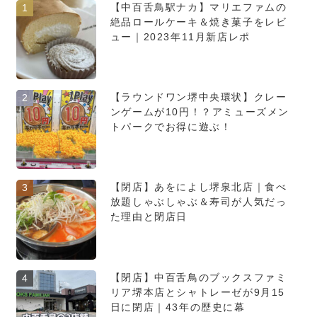
【中百舌鳥駅ナカ】マリエファムの
1
絶品ロールケーキ＆焼き菓子をレビ
ュー｜2023年11月新店レポ
【ラウンドワン堺中央環状】クレー
2
ンゲームが10円！？アミューズメン
トパークでお得に遊ぶ！
【閉店】あをによし堺泉北店｜食べ
3
放題しゃぶしゃぶ＆寿司が人気だっ
た理由と閉店日
【閉店】中百舌鳥のブックスファミ
4
リア堺本店とシャトレーゼが9月15
日に閉店｜43年の歴史に幕