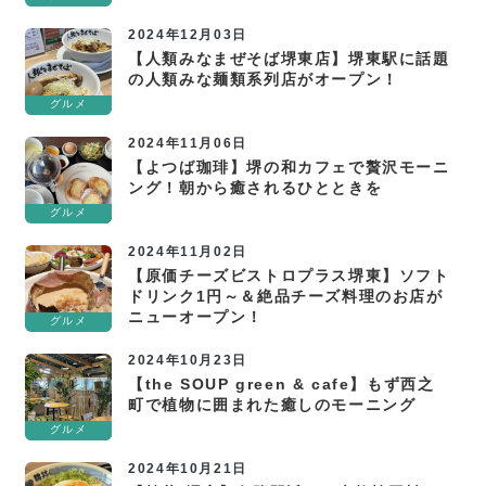
2024年12月03日
【人類みなまぜそば堺東店】堺東駅に話題
の人類みな麺類系列店がオープン！
グルメ
2024年11月06日
【よつば珈琲】堺の和カフェで贅沢モーニ
ング！朝から癒されるひとときを
グルメ
2024年11月02日
【原価チーズビストロプラス堺東】ソフト
ドリンク1円～＆絶品チーズ料理のお店が
ニューオープン！
グルメ
2024年10月23日
【the SOUP green & cafe】もず西之
町で植物に囲まれた癒しのモーニング
グルメ
2024年10月21日