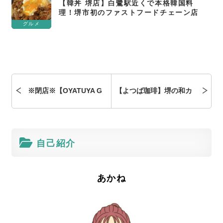
【韓丼 堺店】白鷺駅近くで本格韓国料
理！堺市初のファストフードチェーン店
グルメ
※閉店※【OYATUYA G
【よつば珈琲】堺の和カ
ABRIEL】ららぽーと堺
フェで贅沢モーニング！
自己紹介
に登場！生ドーナツを実
朝から癒されるひととき
食レビュー
を
あかね