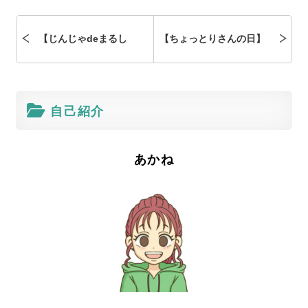
【じんじゃdeまるし
【ちょっとりさんの日】
ぇ。】大鳥大社で毎月開
萩原天神の注目イベン
自己紹介
催！飲食＆雑貨が揃う地
ト！グルメ＆遊びが楽し
域密着マルシェをレポー
める地域のお祭りを体
あかね
ト！
験！