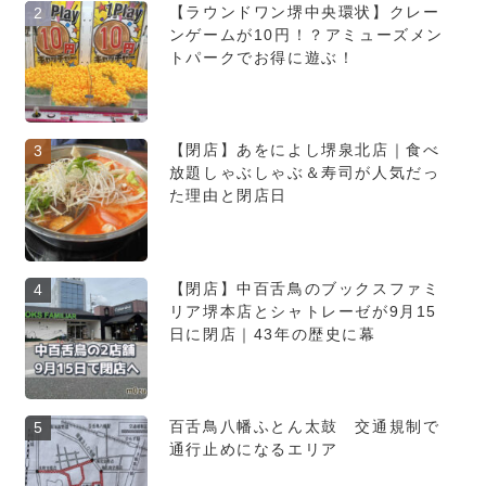
【ラウンドワン堺中央環状】クレー
2
ンゲームが10円！？アミューズメン
トパークでお得に遊ぶ！
【閉店】あをによし堺泉北店｜食べ
3
放題しゃぶしゃぶ＆寿司が人気だっ
た理由と閉店日
【閉店】中百舌鳥のブックスファミ
4
リア堺本店とシャトレーゼが9月15
日に閉店｜43年の歴史に幕
百舌鳥八幡ふとん太鼓 交通規制で
5
通行止めになるエリア