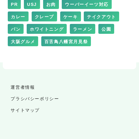
PR
USJ
お肉
ウーバーイーツ対応
カレー
クレープ
ケーキ
テイクアウト
パン
ホワイトニング
ラーメン
公園
大阪グルメ
百舌鳥八幡宮月見祭
運営者情報
プラシバシーポリシー
サイトマップ