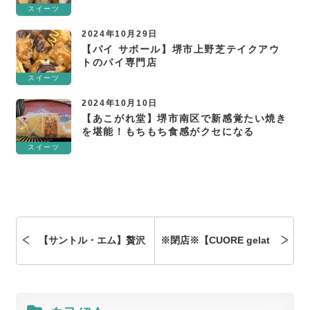
スイーツ
2024年10月29日
【パイ サボール】堺市上野芝テイクアウ
トのパイ専門店
スイーツ
2024年10月10日
【あこがれ堂】堺市南区で新感覚たい焼き
を堪能！もちもち食感がクセになる
スイーツ
【サントル・エム】贅沢
※閉店※【CUORE gelat
ホテルランチを堪能！難
o】中百舌鳥で楽しむシ