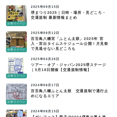
ト
2025年09月15日
堺まつり2025｜日時・場所・見どころ・
交通規制 最新情報まとめ
お祭りイベン
ト
2025年09月12日
百舌鳥八幡宮「ふとん太鼓」2025年 宮
入・宮出タイムスケジュール公開！月見祭
で見逃せない見どころも
お祭りイベン
ト
2025年04月26日
ツアー・オブ・ジャパン2025堺ステージ
｜5月18日開催【交通規制情報】
お祭りイベン
ト
2024年08月17日
百舌鳥八幡ふとん太鼓 交通規制で通行止
めになるエリア
お祭りイベン
ト
2024年08月15日
【ガシフェス】親子で2024堺東の夏を楽