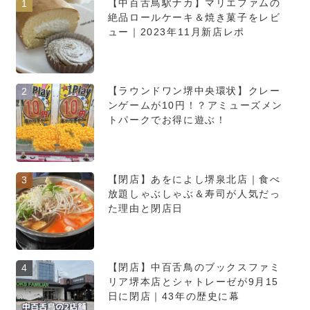
【中百舌鳥駅ナカ】マリエファムの
1
絶品ロールケーキ＆焼き菓子をレビ
ュー｜2023年11月新店レポ
【ラウンドワン堺中央環状】クレー
2
ンゲームが10円！？アミューズメン
トパークでお得に遊ぶ！
【閉店】あをによし堺泉北店｜食べ
3
放題しゃぶしゃぶ＆寿司が人気だっ
た理由と閉店日
【閉店】中百舌鳥のブックスファミ
4
リア堺本店とシャトレーゼが9月15
日に閉店｜43年の歴史に幕