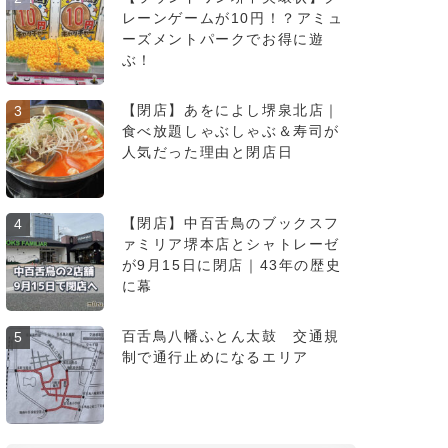
レーンゲームが10円！？アミュ
ーズメントパークでお得に遊
ぶ！
【閉店】あをによし堺泉北店｜
3
食べ放題しゃぶしゃぶ＆寿司が
人気だった理由と閉店日
【閉店】中百舌鳥のブックスフ
4
ァミリア堺本店とシャトレーゼ
が9月15日に閉店｜43年の歴史
に幕
百舌鳥八幡ふとん太鼓 交通規
5
制で通行止めになるエリア