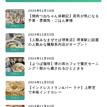
2026年02月18日
【焼肉つねちゃん体験記】庶民が気になる
予算・雰囲気・ごはん事情
グルメ
2024年12月03日
【人類みなまぜそば堺東店】堺東駅に話題
の人類みな麺類系列店がオープン！
グルメ
2024年11月06日
【よつば珈琲】堺の和カフェで贅沢モーニ
ング！朝から癒されるひとときを
グルメ
2024年11月05日
【インドレストラン&バー ラナ】上野芝
で本格インドカレー
グルメ
2024年11月02日